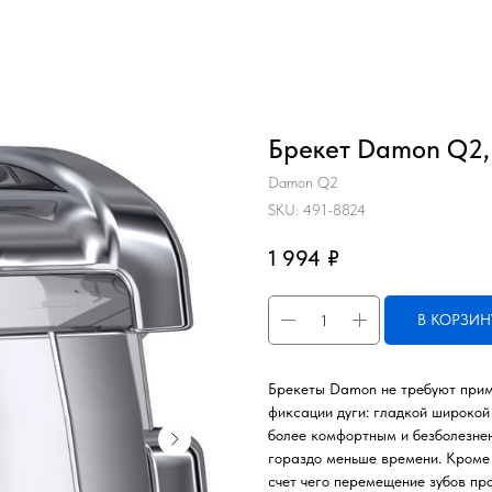
Брекет Damon Q2, 
Damon Q2
SKU:
491-8824
1 994
₽
В КОРЗИН
Брекеты Damon не требуют прим
фиксации дуги: гладкой широкой
более комфортным и безболезнен
гораздо меньше времени. Кроме т
счет чего перемещение зубов пр