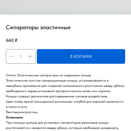
Сепараторы эластичные
660
₽
В КОРЗИНУ
Ormco Эластические сепараторы на модульном кольце
Эластические толстые сепарационные кольца, устанавливаются в
межзубном промежутке для создания минимального расстояния между зубами,
необходимого перед установкой ортодонтических колец или коронок.
Кольца создают деликатное долговременное силовое воздействие.
Цвет колец яркий насыщенный васильково-голубой для хорошей заметности
в полости рта.
Рентгеноконтрастны.
Установка:
При помощи щипцов для установки сепараторов резиновое кольцо
растягивается и вводится между зубами, которые необходимо раздвинуть.