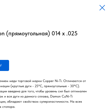
n (прямоугольная) 014 х .025
У
ением меди торговой марки Copper Ni-Ti. Отличаются от
ации (круглые дуги - 25°С, прямоугольные - 30°С).
ии введена для того, чтобы уровень сил был оптимален
ак и все дуги из данного сплава, Damon CuNi-Ti
ции, обладают свойством суперэластичности. На всех
х стопора.