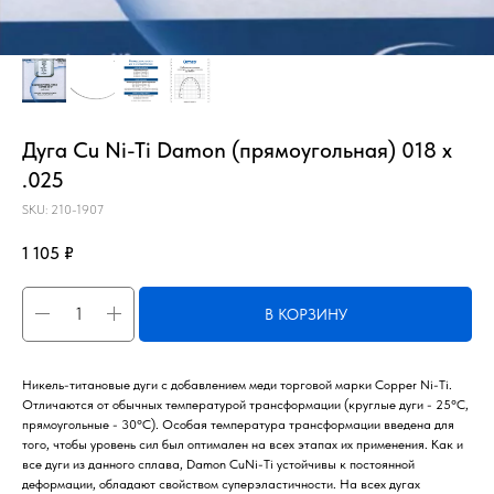
Дуга Cu Ni-Ti Damon (прямоугольная) 018 х
.025
SKU:
210-1907
1 105
₽
В КОРЗИНУ
Никель-титановые дуги с добавлением меди торговой марки Copper Ni-Ti.
Отличаются от обычных температурой трансформации (круглые дуги - 25°С,
прямоугольные - 30°С). Особая температура трансформации введена для
того, чтобы уровень сил был оптимален на всех этапах их применения. Как и
все дуги из данного сплава, Damon CuNi-Ti устойчивы к постоянной
деформации, обладают свойством суперэластичности. На всех дугах