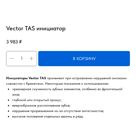
Vector TAS инициатор
3 983
₽
В КОРЗИНУ
Инициаторы Vector TAS
применяют при исправлении нарушений окклюзии
совместно с брекетами. Некоторые показания к использованию:
чрезмерная скученность зубных элементов, особенно во фронтальной
зоне;
глубокий или открытый прикус;
веерообразное расположение зубов;
нарушение прорезывания из-за отсутствия антагонистов;
высокое положение отдельных единиц в ряду.